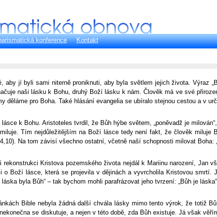
arismatická konference
Kontakt
né, aby jí byli sami niterně proniknuti, aby byla světlem jejich života. Výra
čuje naši lásku k Bohu, druhý Boží lásku k nám. Člověk má ve své přirozenos
 děláme pro Boha. Také hlásání evangelia se ubíralo stejnou cestou a v urči
ásce k Bohu. Aristoteles tvrdil, že Bůh hýbe světem, „poněvadž je milován“
iluje. Tím nejdůležitějším na Boží lásce tedy není fakt, že člověk miluje B
 4,10). Na tom závisí všechno ostatní, včetně naší schopnosti milovat Boha:
ři rekonstrukci Kristova pozemského života nejdál k Mariinu narození, Jan vš
li o Boží lásce, která se projevila v dějinách a vyvrcholila Kristovou smrtí
a láska byla Bůh“ – tak bychom mohli parafrázovat jeho tvrzení: „Bůh je láska“
nkách Bible nebyla žádná další chvála lásky mimo tento výrok, že totiž Bůh
nekonečna se diskutuje, a nejen v této době, zda Bůh existuje. Já však věřím