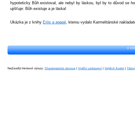
hypoteticky Bůh existoval, ale nebyl by láskou, byl by to důvod se h
ujišťuje: Bůh existuje a je láska!
Ukázka je z knihy
Erós a agapé
, kterou vydalo Karmelitánské nakladate
© 200
Nejčastěji hledané výrazy:
Charismatická obnova
|
Vnitřní uzdravení
|
Vojtěch Kodet
|
Tábo