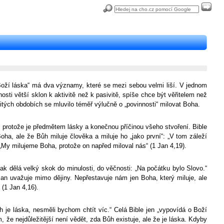
z „Boží láska“ má dva významy, které se mezi sebou velmi liší. V jednom
ti větší sklon k aktivitě než k pasivitě, spíše chce být věřitelem než
tých obdobích se mluvilo téměř výlučně o „povinnosti“ milovat Boha.
, protože je předmětem lásky a konečnou příčinou všeho stvoření. Bible
oha, ale že Bůh miluje člověka a miluje ho „jako první“: „V tom záleží
 „My milujeme Boha, protože on napřed miloval nás“ (1 Jan 4,19).
ak dělá velký skok do minulosti, do věčnosti: „Na počátku bylo Slovo.“
. Jan uvažuje mimo dějiny. Nepřestavuje nám jen Boha, který miluje, ale
 (1 Jan 4,16).
 je láska, nesměli bychom chtít víc.“ Celá Bible jen „vypovídá o Boží
, že nejdůležitější není vědět, zda Bůh existuje, ale že je láska. Kdyby