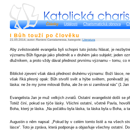
Články
Události
Charismatická obnova
Ch
I Bůh touží po člověku
21.05.2014, autor: Raniero Cantalamessa, kategorie:
Literatura
Aby zvěstovatelé evangelia byli schopni tuto jistotu hlásat, je nezbyt
významu Bůh figuruje jako předmět a v druhém jako subjekt; jeden ozna
dlužníkem, a proto vždy dával přednost prvnímu významu – tomu, co my
Biblické zjevení však dává přednost druhému významu: Boží lásce, ne l
však říká přesný opak: Bůh stvořil svět a hýbe světem, poněvadž jej m
láska: ne že my jsme milovali Boha, ale že on si zamiloval nás“ (1 Jan
Evangelista Jan je muž velkých zvratů. Ostatní evangelisté došli se p
Totéž činí, pokud se týče lásky. Všichni ostatní, včetně Pavla, hovoři
Boha, který je láska. „Na počátku byla láska, ta láska byla u Boha, a t
Augustin o něm napsal: „Pokud by v celém tomto listě a na všech strá
lásce“. Toto je zpráva, která podporuje a objasňuje všechny ostatní. Do