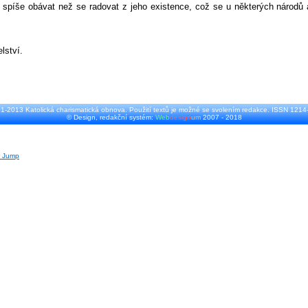
o spíše obávat než se radovat z jeho existence, což se u některých národů a
lství.
1-2013 Katolická charismatická obnova. Použití textů je možné se svolením redakce. ISSN 1214
© Design, redakční systém:
Web
design
um
2007 - 2018
r Jump