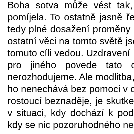
Boha sotva může vést tak,
pomíjela. To ostatně jasně ř
tedy plné dosažení proměny čl
ostatní věci na tomto světě j
tomuto cíli vedou. Uzdravení 
pro jiného povede tato
nerozhodujeme. Ale modlitba, 
ho nenechává bez pomoci v ob
rostoucí beznaděje, je skutk
v situaci, kdy dochází k pod
kdy se nic pozoruhodného ne