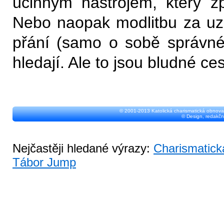
účinným nástrojem, který zp
Nebo naopak modlitbu za uz
přání (samo o sobě správné)
hledají. Ale to jsou bludné ce
© 2001-2013 Katolická charismatická obnova
© Design, redakčn
Nejčastěji hledané výrazy:
Charismatick
Tábor Jump