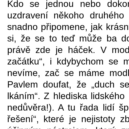
Kdo se jednou nebo dokonc
uzdravení někoho druhého (
snadno připomene, jak krásný
si, že se to teď může ba 
právě zde je háček. V mod
začátku“, i kdybychom se m
nevíme, zač se máme modli
Pavlem doufat, že „duch se
lkáním“. Z hlediska lidského 
nedůvěra!). A tu řada lidí š
řešení“, které je nejistoty z