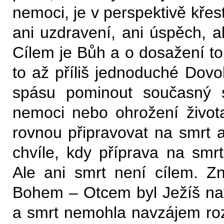
nemoci, je v perspektivě křesť
ani uzdravení, ani úspěch, a
Cílem je Bůh a o dosažení toh
to až příliš jednoduché Dovo
spásu pominout současný s
nemoci nebo ohrožení živo
rovnou připravovat na smrt a
chvíle, kdy příprava na sm
Ale ani smrt není cílem. 
Bohem – Otcem byl Ježíš nato
a smrt nemohla navzájem rozd