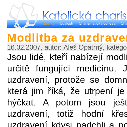
Články
Události
Charismatická obnova
Cha
Modlitba za uzdrave
16.02.2007, autor: Aleš Opatrný, katego
Jsou lidé, kteří nabízejí mod
určitě fungující medicínu. 
uzdravení, protože se domnív
která jim říká, že utrpení j
hýčkat. A potom jsou ješt
uzdravení, totiž hodní kř
uzdravení kdysi nadchli a poz