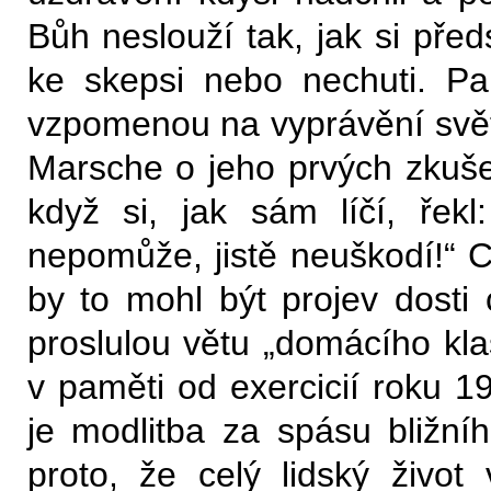
Bůh neslouží tak, jak si před
ke skepsi nebo nechuti. P
vzpomenou na vyprávění svě
Marsche o jeho prvých zkuše
když si, jak sám líčí, řek
nepomůže, jistě neuškodí!“ 
by to mohl být projev dosti 
proslulou větu „domácího klas
v paměti od exercicií roku 1
je modlitba za spásu bližníh
proto, že celý lidský život